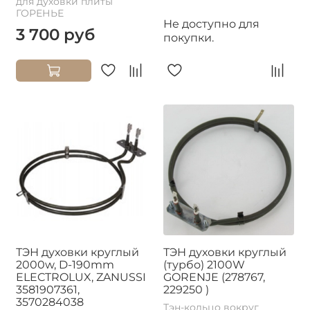
для духовки плиты
ГОРЕНЬЕ
Не доступно для
3 700 руб
покупки.
ТЭН духовки круглый
ТЭН духовки круглый
2000w, D-190mm
(турбо) 2100W
ELECTROLUX, ZANUSSI
GORENJE (278767,
3581907361,
229250 )
3570284038
Тэн-кольцо вокруг