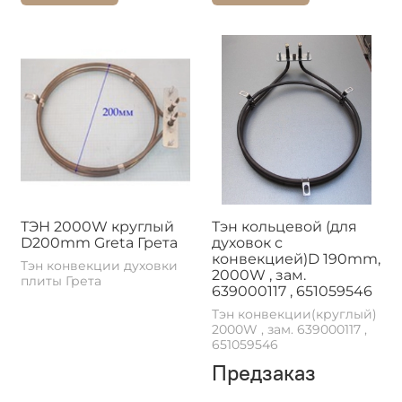
ТЭН 2000W круглый
Тэн кольцевой (для
D200mm Greta Грета
духовок с
конвекцией)D 190mm,
Тэн конвекции духовки
2000W , зам.
плиты Грета
639000117 , 651059546
Тэн конвекции(круглый)
2000W , зам. 639000117 ,
651059546
Предзаказ