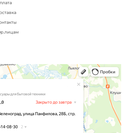
плата
оставка
онтакты
р.лицам