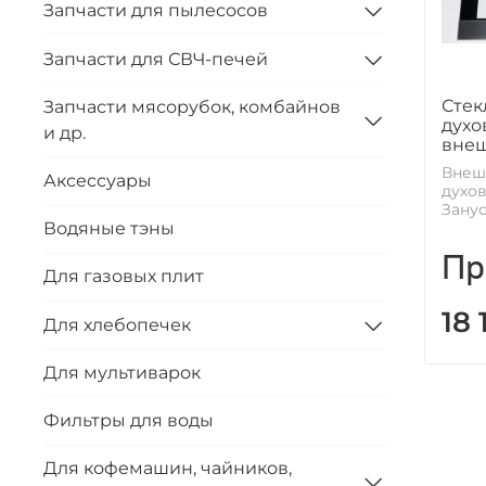
Запчасти для пылесосов
Запчасти для СВЧ-печей
Стек
Запчасти мясорубок, комбайнов
духо
и др.
вне
Внеш
Аксессуары
духо
Занус
Водяные тэны
Пр
Для газовых плит
18
Для хлебопечек
Для мультиварок
Фильтры для воды
Для кофемашин, чайников,