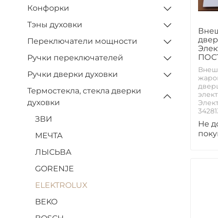
Конфорки
Тэны духовки
Внеш
двер
Переключатели мощности
Элек
ПОС
Ручки переключателей
Внеш
Ручки дверки духовки
жаро
двер
Термостекла, стекла дверки
элек
духовки
Элек
34281
ЗВИ
Не д
поку
МЕЧТА
ЛЫСЬВА
GORENJE
ELEKTROLUX
BEKO