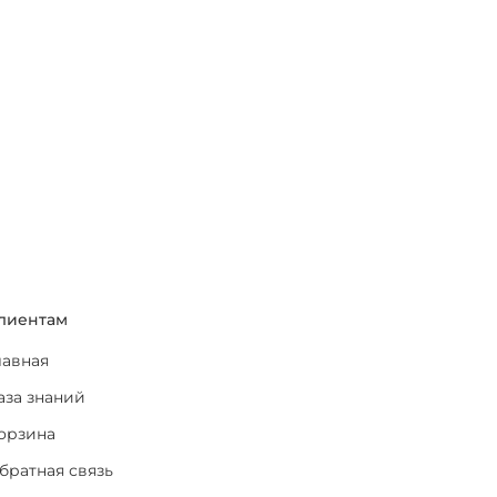
лиентам
лавная
аза знаний
орзина
братная связь