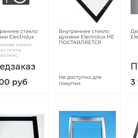
реннее стекло
Внутреннее стекло
Дв
вки Electrolux
духовки Electrolux НЕ
El
ПОСТАВЛЯЕТСЯ
реннее стекло
вки плиты
тролюкс
едзаказ
П
Не доступно для
500 руб
3
покупки.