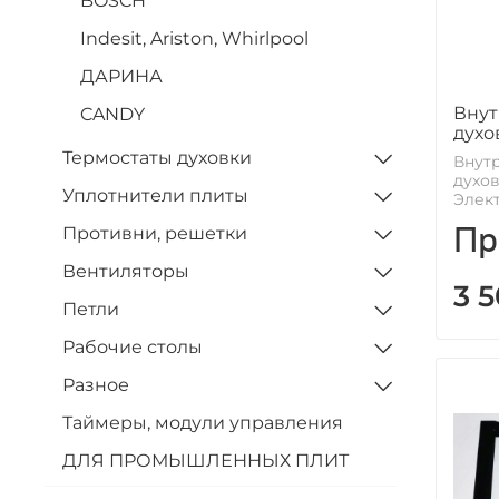
BOSCH
Indesit, Ariston, Whirlpool
ДАРИНА
Внут
CANDY
духо
Термостаты духовки
Внут
духо
Уплотнители плиты
Элек
Пр
Противни, решетки
Вентиляторы
3 
Петли
Рабочие столы
Разное
Таймеры, модули управления
ДЛЯ ПРОМЫШЛЕННЫХ ПЛИТ