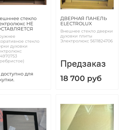
ешннее стекло
ДВЕРНАЯ ПАНЕЛЬ
ектролюкс НЕ
ELECTROLUX
СТАВЛЯЕТСЯ
Внешнее стекло дверки
духовки плиты
ружнее
Электролюкс 5611824706
коративное стекло
ерки духовки
ектролюкс
74970753
Предзаказ
еребристое)
 доступно для
18 700 руб
купки.