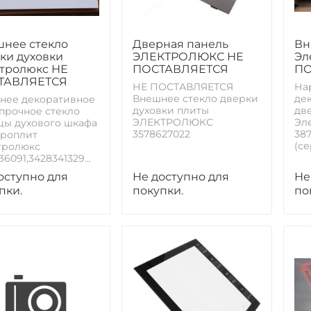
нее стекло
Дверная панель
Вн
ки духовки
ЭЛЕКТРОЛЮКС НЕ
Эл
тролюкс НЕ
ПОСТАВЛЯЕТСЯ
ПО
ТАВЛЯЕТСЯ
НЕ ПОСТАВЛЯЕТСЯ
На
Внешнее стекло дверки
де
нее декоративное
духовки плиты
дв
прочное стекло
ЭЛЕКТРОЛЮКС
Эл
цы духового шкафа
3578627022
38
троплит
(с
тролюкс
36091,3428341329...
оступно для
Не доступно для
Не
пки.
покупки.
по