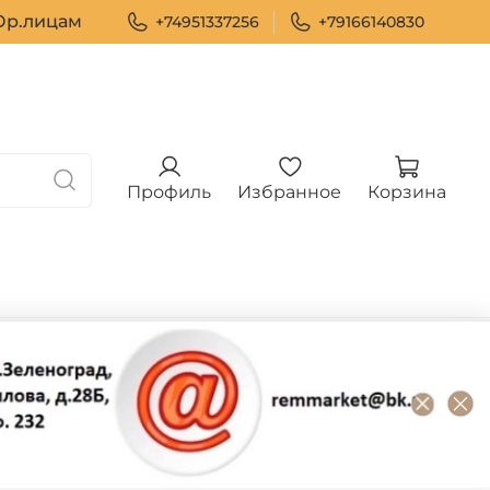
р.лицам
+74951337256
+79166140830
Профиль
Избранное
Корзина