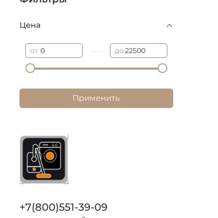
Цена
—
от
до
Применить
+7(800)551-39-09