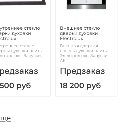
утреннее стекло
Внешнее стекло
ерки духовки
дверки духовки
ctrolux
Electrolux
утреннее стекло
Внешняя дверная
ерцы духовки плиты
панель духовки плиты
ктролюкс, Занусси,
Электролюкс, Занусси,
Г
АЕГ
редзаказ
Предзаказ
 500 руб
18 200 руб
еще