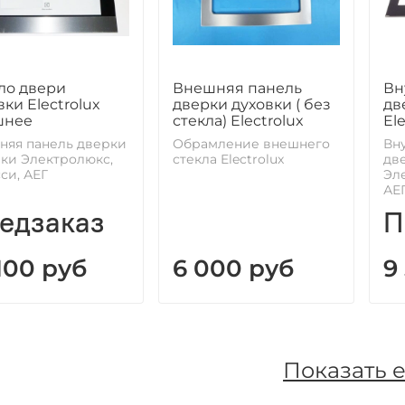
ло двери
Внешняя панель
Вн
вки Electrolux
дверки духовки ( без
дв
шнее
стекла) Electrolux
Ele
няя панель дверки
Обрамление внешнего
Вн
вки Электролюкс,
стекла Electrolux
дв
си, АЕГ
Эле
АЕ
едзаказ
П
 100 руб
6 000 руб
9
Показать 