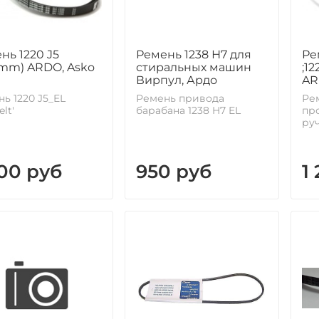
нь 1220 J5
Ремень 1238 Н7 для
Ре
5mm) ARDO, Asko
стиральных машин
;1
Вирпул, Ардо
AR
ь 1220 J5_EL
Ремень привода
Ре
elt'
барабана 1238 H7 EL
про
ру
000 руб
950 руб
1