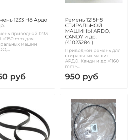
мень 1233 H8 Ардо
Ремень 1215H8
р.
СТИРАЛЬНОЙ
МАШИНЫ ARDO,
мень приводной 1233
CANDY и др.
 L=1150 mm для
(41023284 )
иральных машин
O,...
Приводной ремень для
стиральных машин
АРДО, Канди и др.<1160
mm>...
50 руб
950 руб