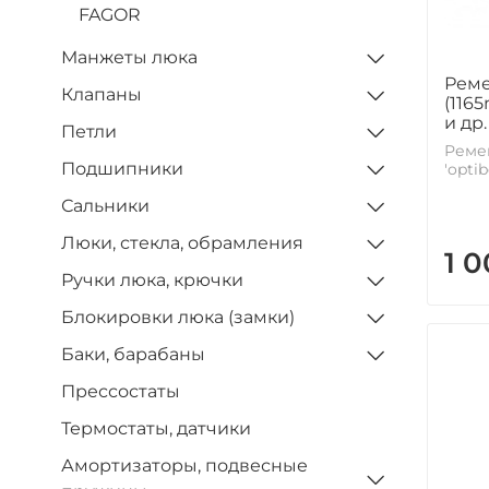
FAGOR
Манжеты люка
Реме
Клапаны
(116
и др.
Петли
Ремен
Подшипники
'optib
Сальники
Люки, стекла, обрамления
1 
Ручки люка, крючки
Блокировки люка (замки)
Баки, барабаны
Прессостаты
Термостаты, датчики
Амортизаторы, подвесные