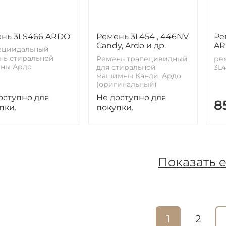
нь 3LS466 ARDO
Ремень 3L454 , 446NV
Ре
Candy, Ardo и др.
AR
ециидальный
нь стиральной
Ремень трапецивидный
ре
ны Ардо
для стиральной
3L4
машимны Канди, Ардо
(оригинальный)
оступно для
Не доступно для
8
пки.
покупки.
Показать 
1
2