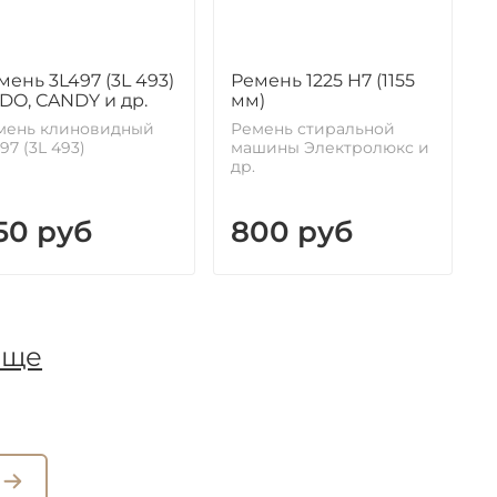
мень 3L497 (3L 493)
Ремень 1225 H7 (1155
DO, CANDY и др.
мм)
мень клиновидный
Ремень стиральной
97 (3L 493)
машины Электролюкс и
др.
50 руб
800 руб
еще