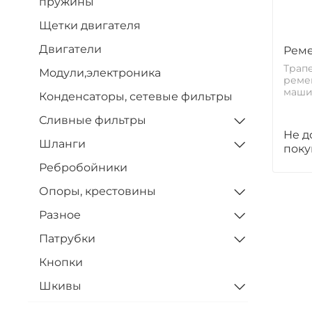
пружины
Щетки двигателя
Двигатели
Реме
Трап
Модули,электроника
реме
маши
Конденсаторы, сетевые фильтры
Сливные фильтры
Не д
Шланги
поку
Ребробойники
Опоры, крестовины
Разное
Патрубки
Кнопки
Шкивы