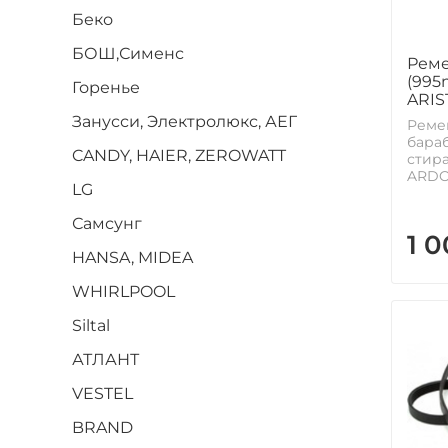
Беко
БОШ,Сименс
Реме
(995
Горенье
ARI
Занусси, Электролюкс, АЕГ
Реме
бараб
CANDY, HAIER, ZEROWATT
стир
ARDO,
LG
Самсунг
1 
HANSA, MIDEA
WHIRLPOOL
Siltal
АТЛАНТ
VESTEL
BRAND