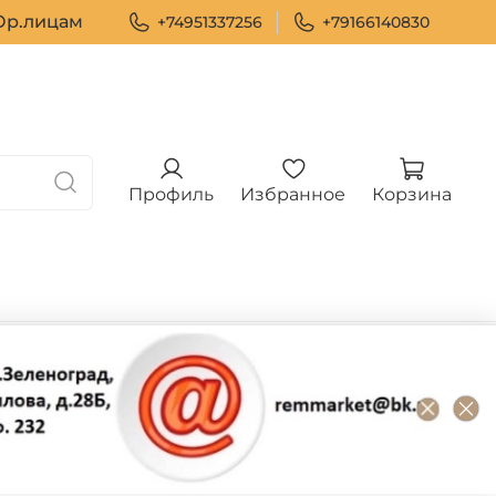
р.лицам
+74951337256
+79166140830
Профиль
Избранное
Корзина