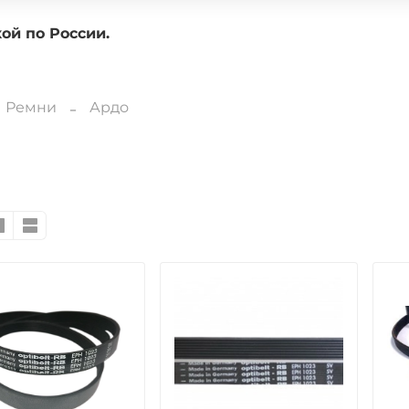
доставкой по России.
Ремни
Ардо