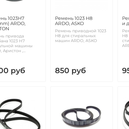
нь 1023Н7
Ремень 1023 H8
Ре
mm) ARDO,
ARDO, ASKO
и д
STON
Ремень приводной 1023
Ре
H8 для стиральных
H8
нь привода
машин ARDO, ASKO
ст
ана 1023 Н7
ARD
альной машины
 Аристон ,...
000 руб
850 руб
9