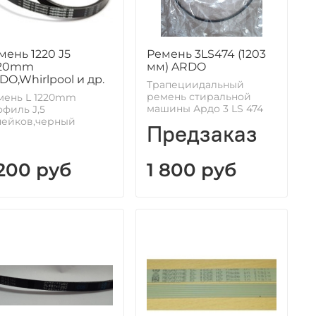
мень 1220 J5
Ремень 3LS474 (1203
220mm
мм) ARDO
DO,Whirlpool и др.
Трапециидальный
ремень стиральной
мень L 1220mm
машины Ардо 3 LS 474
филь J,5
чейков,черный
Предзаказ
 200 руб
1 800 руб