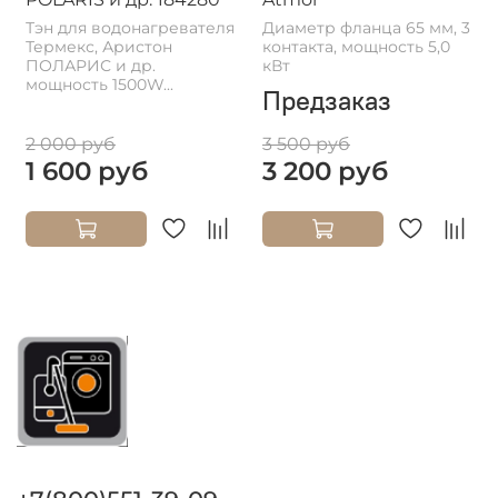
Тэн для водонагревателя
Диаметр фланца 65 мм, 3
Термекс, Аристон
контакта, мощность 5,0
ПОЛАРИС и др.
кВт
мощность 1500W...
Предзаказ
2 000 руб
3 500 руб
1 600 руб
3 200 руб