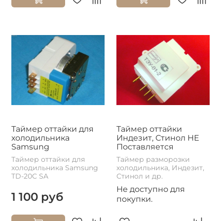
Таймер оттайки для
Таймер оттайки
холодильника
Индезит, Стинол НЕ
Samsung
Поставляется
Таймер оттайки для
Таймер разморозки
холодильника Samsung
холодильника, Индезит,
TD-20C SA
Стинол и др.
Не доступно для
1 100 руб
покупки.