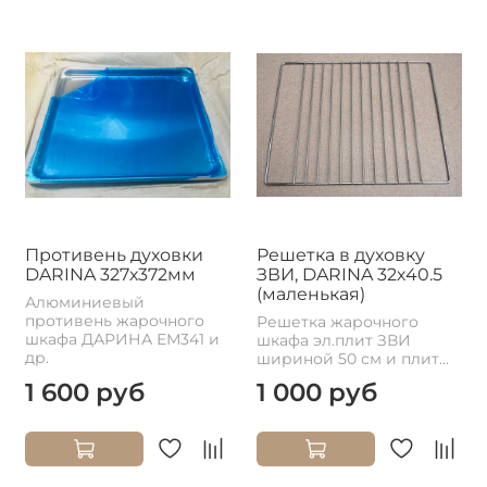
Противень духовки
Решетка в духовку
DARINA 327х372мм
ЗВИ, DARINA 32х40.5
(маленькая)
Алюминиевый
противень жарочного
Решетка жарочного
шкафа ДАРИНА ЕМ341 и
шкафа эл.плит ЗВИ
др.
шириной 50 см и плит...
1 600 руб
1 000 руб