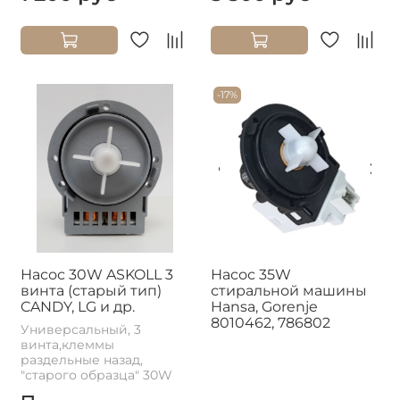
-17%
Насос 30W ASKOLL 3
Насос 35W
винта (старый тип)
стиральной машины
CANDY, LG и др.
Hansa, Gorenje
8010462, 786802
Универсальный, 3
винта,клеммы
раздельные назад,
"старого образца" 30W