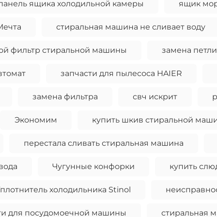
панель ящика холодильной камеры
ящик мо
Мечта
стиральная машина не сливает воду
ой фильтр стиральной машины
замена петл
втомат
запчасти для пылесоса HAIER
замена фильтра
свч искрит
р
Экономим
купить шкив стиральной маш
перестала сливать стиральная машина
вода
Чугунные конфорки
купить слю
плотнитель холодильника Stinol
неисправно
ти для посудомоечной машины
стиральная м