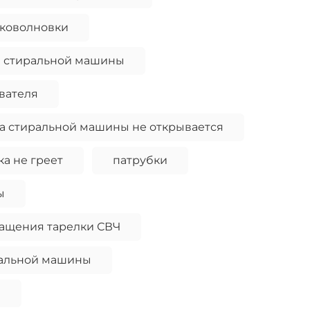
иковолновки
н стиральной машины
вателя
а стиральной машины не открывается
ка не греет
патрубки
ы
ращения тарелки СВЧ
ральной машины
и