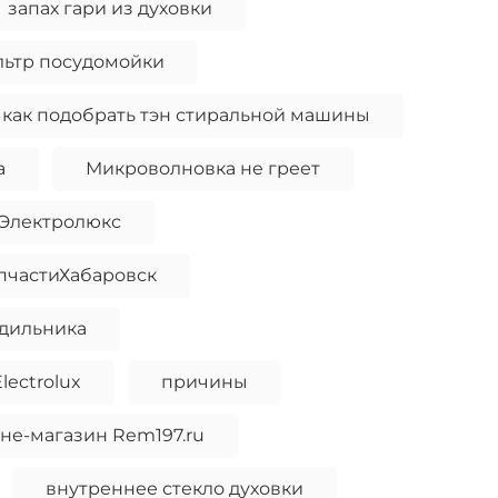
запах гари из духовки
льтр посудомойки
как подобрать тэн стиральной машины
а
Микроволновка не греет
 Электролюкс
пчастиХабаровск
одильника
ectrolux
причины
не-магазин Rem197.ru
внутреннее стекло духовки