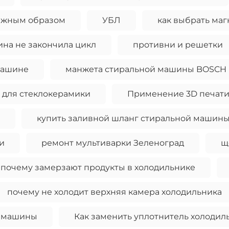
олжным образом
УБЛ
как выбрать ма
на не закончила цикл
противни и решетки
машине
манжета стиральной машины BOSCH
 для стеклокерамики
Применение 3D печат
купить заливной шланг стиральной машин
и
ремонт мультиварки Зеленоград
щ
почему замерзают продукты в холодильнике
почему не холодит верхняя камера холодильника
й машины
Как заменить уплотнитель холодил