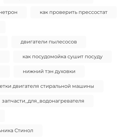
гнетрон
как проверить прессостат
двигатели пылесосов
и
как посудомойка сушит посуду
ы
нижний тэн духовки
етки двигателя стиральной машины
запчасти_для_водонагревателя
ьника Стинол