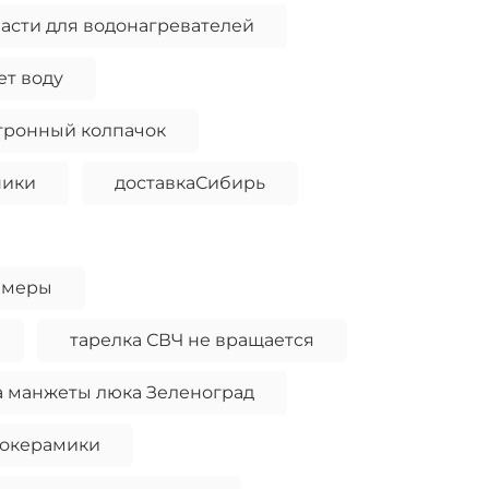
асти для водонагревателей
ет воду
тронный колпачок
ники
доставкаСибирь
амеры
тарелка СВЧ не вращается
а манжеты люка Зеленоград
локерамики