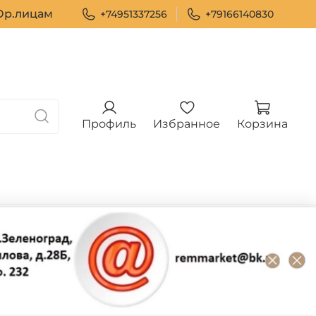
р.лицам
+74951337256
+79166140830
Профиль
Избранное
Корзина