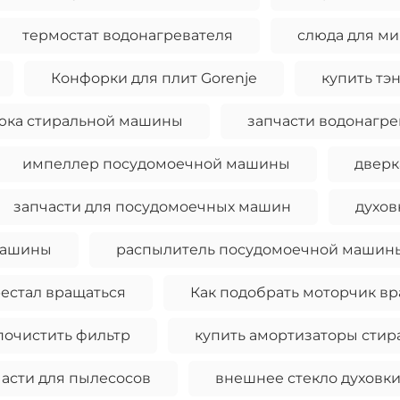
термостат водонагревателя
слюда для м
Конфорки для плит Gorenje
купить тэ
люка стиральной машины
запчасти водонагре
импеллер посудомоечной машины
дверк
запчасти для посудомоечных машин
духов
машины
распылитель посудомоечной машин
естал вращаться
Как подобрать моторчик в
почистить фильтр
купить амортизаторы сти
части для пылесосов
внешнее стекло духовк