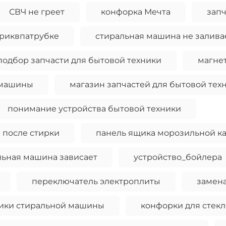
СВЧ не греет
конфорка Мечта
запч
риквпатрубке
стиральная машина не залива
подбор запчасти для бытовой техники
магне
 машины
магазин запчастей для бытовой тех
понимание устройства бытовой техники
 после стирки
панель ящика морозильной к
льная машина зависает
устройство_бойлера
переключатель электроплиты
замен
ики стиральной машины
конфорки для стек