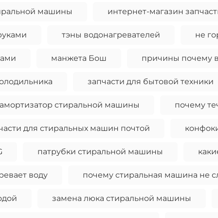
иральной машины
интернет-магазин запчаст
руками
тэны водонагревателей
не го
ками
манжета Бош
причины почему в
холодильника
запчасти для бытовой техники
амортизатор стиральной машины
почему те
части для стиральных машин почтой
конфок
G
патрубки стиральной машины
каки
ревает воду
почему стиральная машина не с
одой
замена люка стиральной машины