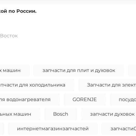
доставкой по России.
Восток
ых машин
запчасти для плит и духовок
апчасти для холодильника
Запчасти для элек
ля водонагревателя
GORENJE
посуд
льных машин
Bosch
запчасти духовок
интернетмагазинзапчастей
запчасти