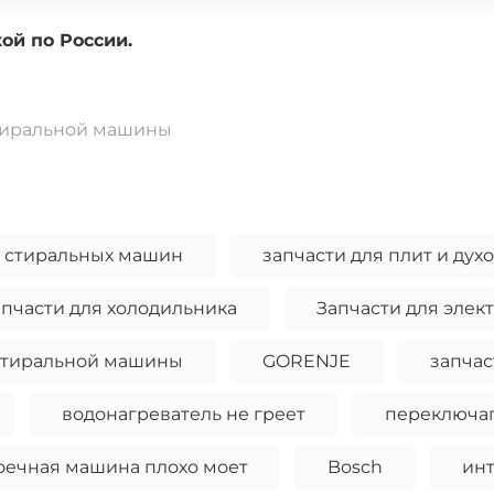
доставкой по России.
тиральной машины
и стиральных машин
запчасти для плит и дух
апчасти для холодильника
Запчасти для элек
стиральной машины
GORENJE
запчас
водонагреватель не греет
переключап
оечная машина плохо моет
Bosch
ин