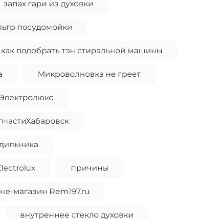
запах гари из духовки
льтр посудомойки
как подобрать тэн стиральной машины
а
Микроволновка не греет
 Электролюкс
пчастиХабаровск
одильника
ectrolux
причины
не-магазин Rem197.ru
внутреннее стекло духовки