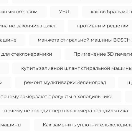
олжным образом
УБЛ
как выбрать ма
на не закончила цикл
противни и решетки
машине
манжета стиральной машины BOSCH
 для стеклокерамики
Применение 3D печат
купить заливной шланг стиральной машин
и
ремонт мультиварки Зеленоград
щ
почему замерзают продукты в холодильнике
почему не холодит верхняя камера холодильника
й машины
Как заменить уплотнитель холодил