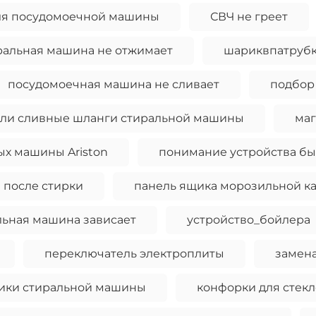
для посудомоечной машины
СВЧ не греет
ральная машина не отжимает
шариквпатруб
посудомоечная машина не сливает
подбор
или сливные шланги стиральной машины
маг
ых машины Ariston
понимание устройства бы
 после стирки
панель ящика морозильной к
льная машина зависает
устройство_бойлера
переключатель электроплиты
замен
ики стиральной машины
конфорки для стек