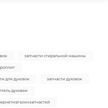
овок
запчасти стиральной машины
троплит
ти для духовок
запчасти духовок
тель духовки
тернетмагазинзапчастей