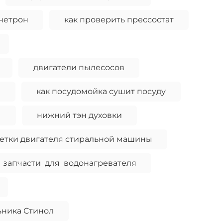
гнетрон
как проверить прессостат
двигатели пылесосов
и
как посудомойка сушит посуду
ы
нижний тэн духовки
етки двигателя стиральной машины
запчасти_для_водонагревателя
ьника Стинол