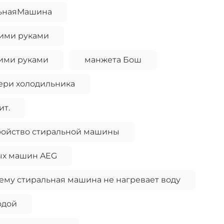
льнаяМашина
ими руками
ими руками
манжета Бош
ери холодильника
ит.
ройство стиральной машины
ых машин AEG
му стиральная машина не нагревает воду
одой