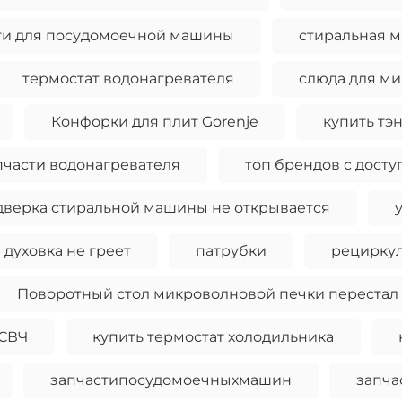
ти для посудомоечной машины
стиральная м
термостат водонагревателя
слюда для м
Конфорки для плит Gorenje
купить тэ
пчасти водонагревателя
топ брендов с дост
дверка стиральной машины не открывается
духовка не греет
патрубки
рецирку
Поворотный стол микроволновой печки перестал
 СВЧ
купить термостат холодильника
запчастипосудомоечныхмашин
запча