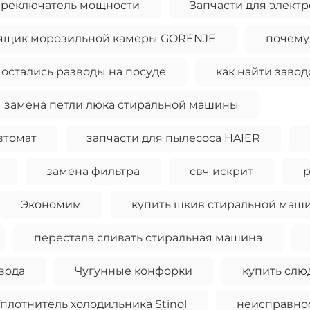
ереключатель мощности
Запчасти для элект
ящик морозильной камеры GORENJE
почему
остались разводы на посуде
как найти заво
замена петли люка стиральной машины
втомат
запчасти для пылесоса HAIER
замена фильтра
свч искрит
р
Экономим
купить шкив стиральной маш
перестала сливать стиральная машина
вода
Чугунные конфорки
купить слю
плотнитель холодильника Stinol
неисправно