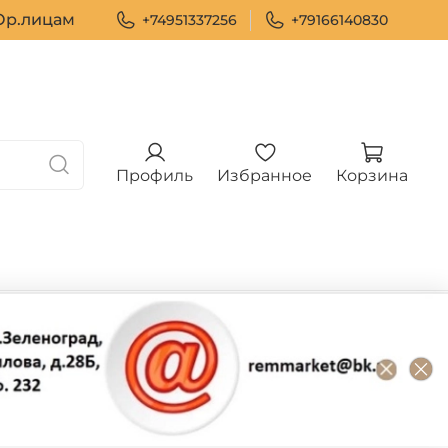
р.лицам
+74951337256
+79166140830
Профиль
Избранное
Корзина