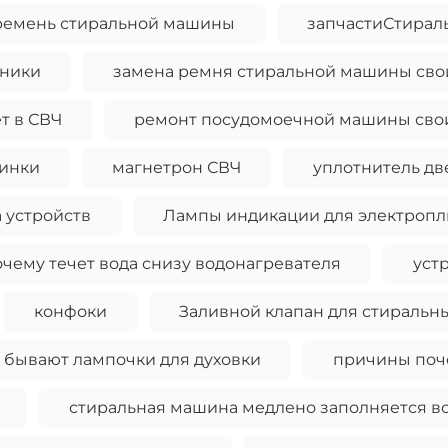
ремень стиральной машины
запчастиСтира
хники
замена ремня стиральной машины сво
ет в СВЧ
ремонт посудомоечной машины сво
шинки
магнетрон СВЧ
уплотнитель дв
 устройств
Лампы индикации для электропл
очему течет вода снизу водонагревателя
уст
конфоки
Заливной клапан для стиральн
 бывают лампочки для духовки
причины поче
стиральная машина медлено заполняется в