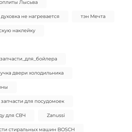
роплиты Лысьва
 духовка не нагревается
тэн Мечта
дскую наклейку
запчасти_для_бойлера
учка двери холодильника
ины
запчасти для посудомоек
ду для СВЧ
Zanussi
сти стиральных машин BOSCH