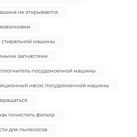
ашина не открывается
иковолновки
н стиральной машины
упными запчастями
уплотнитель посудомоечной машины
ляционный насос посудомоечной машины
 вращаться
как почистить фильтр
сти для пылесосов