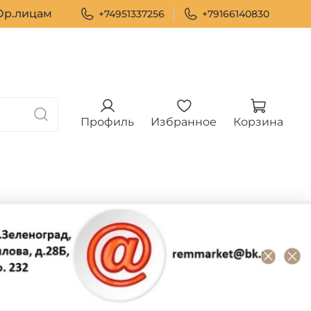
р.лицам
+74951337256
+79166140830
Профиль
Избранное
Корзина