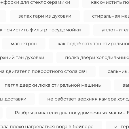
онфорки для стеклокерамики
как очистить 
запах гари из духовки
стиральная ма
к почистить фильтр посудомойки
уплотнител
магнетрон
как подобрать тэн стиральн
рхний тэн духовки
полка двери холодильник
на двигателя поворотного стола свч
сальник
петля дверки люка стиральной машины
за
ы доставки
не работает верхняя камера хол
Разбрызгиватели для посудомоечных машин El
ала плохо нагреваться вода в бойлере
интер