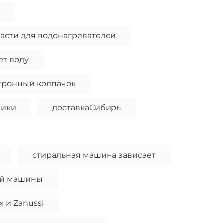
и
асти для водонагревателей
ет воду
тронный колпачок
ники
доставкаСибирь
стиральная машина зависает
ой машины
x и Zanussi