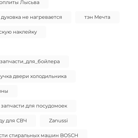
роплиты Лысьва
 духовка не нагревается
тэн Мечта
дскую наклейку
запчасти_для_бойлера
учка двери холодильника
ины
запчасти для посудомоек
ду для СВЧ
Zanussi
сти стиральных машин BOSCH