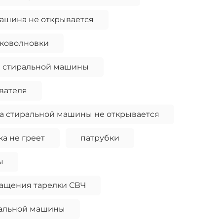
ашина не открывается
иковолновки
н стиральной машины
вателя
а стиральной машины не открывается
ка не греет
патрубки
ы
ращения тарелки СВЧ
ральной машины