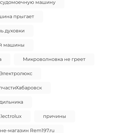
посудомоечную машину
шина прыгает
ь духовки
ой машины
а
Микроволновка не греет
 Электролюкс
пчастиХабаровск
одильника
ectrolux
причины
не-магазин Rem197.ru