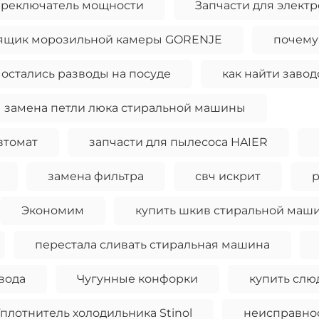
ереключатель мощности
Запчасти для элект
ящик морозильной камеры GORENJE
почему
остались разводы на посуде
как найти заво
замена петли люка стиральной машины
втомат
запчасти для пылесоса HAIER
замена фильтра
свч искрит
р
Экономим
купить шкив стиральной маш
перестала сливать стиральная машина
вода
Чугунные конфорки
купить слю
плотнитель холодильника Stinol
неисправно