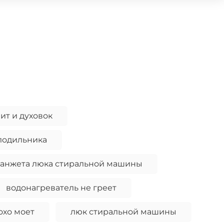
ит и духовок
олодильника
анжета люка стиральной машины
водонагреватель не греет
охо моет
люк стиральной машины