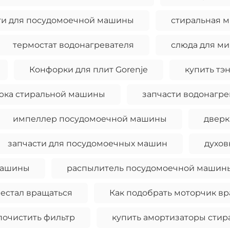
ти для посудомоечной машины
стиральная м
термостат водонагревателя
слюда для м
Конфорки для плит Gorenje
купить тэ
люка стиральной машины
запчасти водонагре
импеллер посудомоечной машины
дверк
запчасти для посудомоечных машин
духов
машины
распылитель посудомоечной машин
естал вращаться
Как подобрать моторчик в
почистить фильтр
купить амортизаторы сти