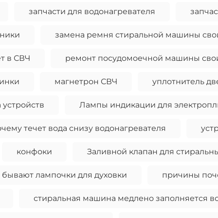
запчасти для водонагревателя
запча
хники
замена ремня стиральной машины сво
ет в СВЧ
ремонт посудомоечной машины сво
шинки
магнетрон СВЧ
уплотнитель дв
 устройств
Лампы индикации для электропл
очему течет вода снизу водонагревателя
уст
конфоки
Заливной клапан для стиральн
 бывают лампочки для духовки
причины поче
стиральная машина медлено заполняется в