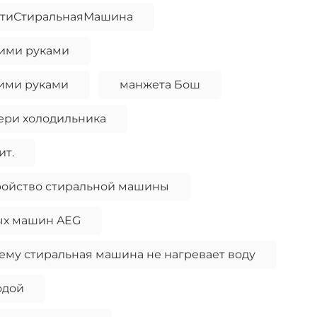
стиСтиральнаяМашина
ими руками
ими руками
манжета Бош
ери холодильника
ит.
ройство стиральной машины
ых машин AEG
му стиральная машина не нагревает воду
одой