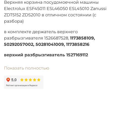
Верхняя корзина посудомоечной машины
Electrolux ESF45011 ESL46050 ESL45010 Zanussi
ZDT5152 ZDS2010 в отличном состоянии (с
разбора)
в комплекте держатель верхнего
разбрызгивателя 1526687528,
1173858109,
50292057002, 50281041009, 1173858216
верхний разбрызгиватель 1527169112
Показать полностью
код детали 1527984213