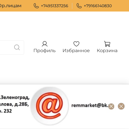
р.лицам
+74951337256
+79166140830
Профиль
Избранное
Корзина