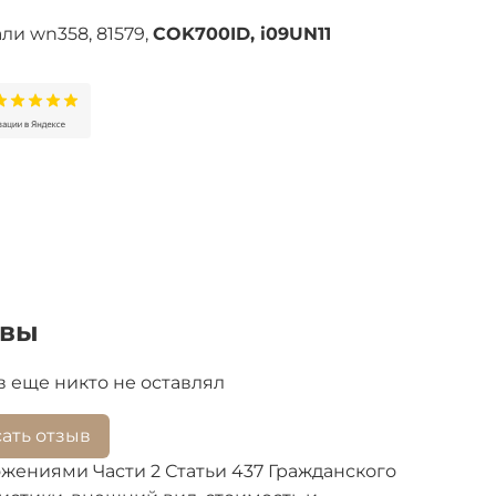
али
wn358, 81579,
COK700ID, i09UN11
ывы
 еще никто не оставлял
ать отзыв
жениями Части 2 Статьи 437 Гражданского