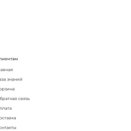
лиентам
лавная
аза знаний
орзина
братная связь
плата
оставка
онтакты