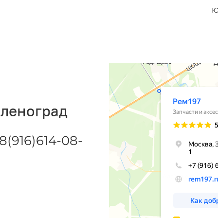
Ю
еленоград
8(916)614-08-