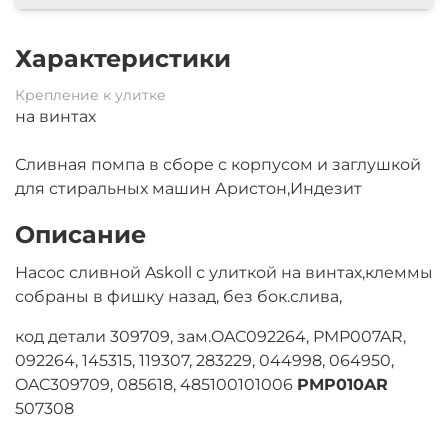
Характеристики
Крепление к улитке
на винтах
Сливная помпа в сборе с корпусом и заглушкой
для стиральных машин Аристон,Индезит
Описание
Насос сливной Askoll с улиткой на винтах,клеммы
собраны в фишку назад, без бок.слива,
код детали 309709, зам.OAC092264, PMP007AR,
092264, 145315, 119307, 283229, 044998, 064950,
OAC309709, 085618, 485100101006
PMP010AR
507308