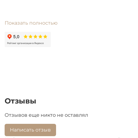
Показать полностью
шк: С00309709
Цены на товары со сроком поступления БОЛЕЕ
ОДНОГО МЕСЯЦА подлежат перерасчету из-за
высокой волатильности валют.
Отзывы
Отзывов еще никто не оставлял
Написать отзыв