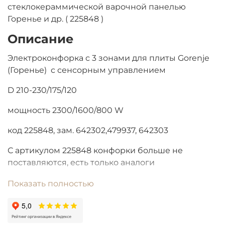
стеклокераммической варочной панелью
Горенье и др. ( 225848 )
Описание
Электроконфорка с 3 зонами для плиты Gorenje
(Горенье) с сенсорным управлением
D 210-230/175/120
мощность 2300/1600/800 W
код 225848, зам. 642302,
479937, 642303
С артикулом 225848 конфорки больше не
поставляются, есть только аналоги
Показать полностью
EGO 10.51314.079
EGO
10.51313.004