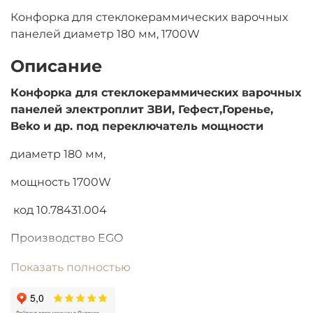
Конфорка для стеклокераммических варочных
панелей диаметр 180 мм, 1700W
Описание
Конфорка для стеклокераммических варочных
панелей электроплит ЗВИ, Гефест,Горенье,
Beko и др. под переключатель мощности
диаметр 180 мм,
мощность 1700W
код 10.78431.004
Производство EGO
Если есть вопросы по этому товару, пишите,
Показать полностью
пожалуйста, нам на электронную почту
remmarket@bk.ru