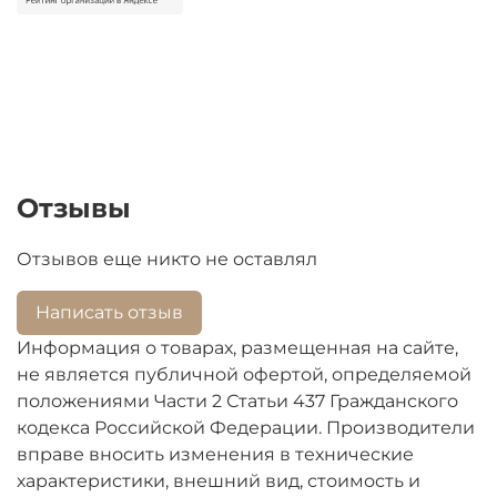
Стёкла для импортной техники подбираются
строго по модели. По размерам подбора нет.
При оформлении заказа пожалуйста заполните
строку "модель".
Перед оформлением заказа, убедитесь,
пожалуйста, что не работает именно конфорка, а
Отзывы
не регулятор мощности.
Отзывов еще никто не оставлял
Написать отзыв
Информация о товарах, размещенная на сайте,
не является публичной офертой, определяемой
положениями Части 2 Статьи 437 Гражданского
кодекса Российской Федерации. Производители
вправе вносить изменения в технические
характеристики, внешний вид, стоимость и