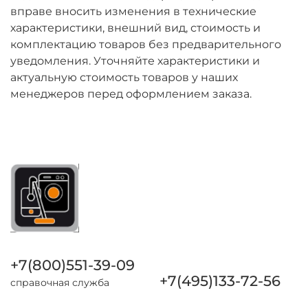
вправе вносить изменения в технические
Перед приобретением термостата
характеристики, внешний вид, стоимость и
настоятельно рекомендуем сверить
комплектацию товаров без предварительного
маркировку на заводской наклейке вашего
уведомления. Уточняйте характеристики и
бойлера с данными, указанными выше.
актуальную стоимость товаров у наших
Несоответствие может привести к
менеджеров перед оформлением заказа.
некорректной работе устройства.
Использование изделия строго
регламентировано производителем
водонагревателя. Похожих термостатов много,
но подбирается именно по сервисной
документации. В противном случае
водонагреватель просто не будет работать.
Цены на товары со сроком поступления БОЛЕЕ
ОДНОГО МЕСЯЦА подлежат перерасчету из-за
высокой волатильности валют.
+7(800)551-39-09
+7(495)133-72-56
справочная служба