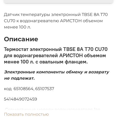
Датчик температуры электронный TBSE 8A T70
CU70 к водонагревателю АРИСТОН объемом
менее 100 л.
Описание
Термостат электронный TBSE 8A T70 CU70
для водонагревателей АРИСТОН объемом
менее 100 л. с овальным фланцем.
Электронные компоненты обмену и возврату
не подлежат.
код 65108564, 65107537
5414849072459
Совместимые модели водонагревателя (до
Показать полностью
2012г. тэн на овальном фланце):