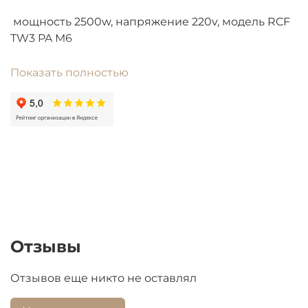
мощность 2500w, напряжение 220v, модель RCF
TW3 PA М6
код детали 184178,зам. 216490, l310,
WTH004UN
Показать полностью
Производство 'Thermowatt' Италия
Данный медный нагревательный элемент
обладает высокой эффективностью и
долговечностью благодаря использованию
качественных материалов и точной инженерной
проработке. Подходит для замены вышедших из
строя элементов в бытовых накопительных
водонагревателях указанных брендов.
Использование оригинального изделия
Отзывы
гарантирует надежность работы устройства и
соответствие его характеристик заводским
Отзывов еще никто не оставлял
параметрам.