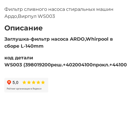
Фильтр сливного насоса стиральных машин
Ардо,Вирпул WS003
Описание
Заглушка-фильтр насоса ARDO,Whirpool в
сборе L-140mm
код детали
WS003 (398019200реш.+402004100прокл.+441006