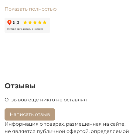
universal
Показать полностью
Ручки и другой пластик для импортной техники
подбираются строго по модели. При
оформлении заказа пожалуйста заполните
строку "модель". Цены на товары со сроком
поступления БОЛЕЕ ОДНОГО МЕСЯЦА подлежат
перерасчету из-за высокой волатильности
валют.
Отзывы
Отзывов еще никто не оставлял
Написать отзыв
Информация о товарах, размещенная на сайте,
не является публичной офертой, определяемой