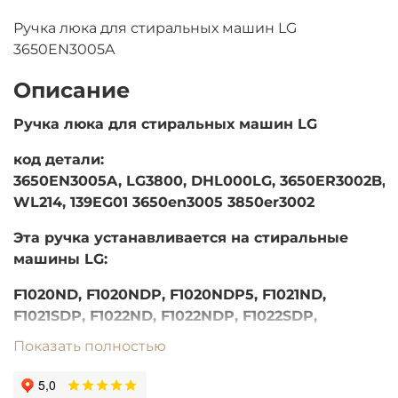
Ручка люка для стиральных машин LG
3650EN3005A
Описание
Ручка люка для стиральных машин LG
код детали:
3650EN3005A,
LG3800,
DHL000LG,
3650ER3002B,
WL214, 139EG01 3650en3005 3850er3002
Эта ручка устанавливается на стиральные
машины
LG
:
F1020ND, F1020NDP, F1020NDP5, F1021ND,
F1021SDP, F1022ND, F1022NDP, F1022SDP,
F1022TD, F1056LDP, F1056MDP, F1056ND1,
Показать полностью
F1056NDP1, F1056QD, F1066LP, F1068LD,
F1068LD9, F1068QD, F1073ND3, F1088LD, F1091LD,