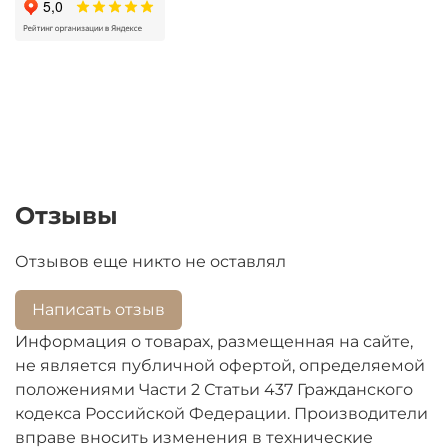
оригинальную ручку, возвращая технику
первоначальный вид и функциональность.
Комплектуется всем необходимым для
монтажа. Закажите качественную запчасть
прямо сейчас!
Ручки и другой пластик для импортной техники
подбираются строго по модели. При
Отзывы
оформлении заказа пожалуйста заполните
строку "модель".
Отзывов еще никто не оставлял
Написать отзыв
Информация о товарах, размещенная на сайте,
не является публичной офертой, определяемой
положениями Части 2 Статьи 437 Гражданского
кодекса Российской Федерации. Производители
вправе вносить изменения в технические