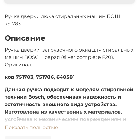
Ручка дверки люка стиральных машин БОШ
751783
Описание
Ручка дверки загрузочного окна для стиральных
машин BOSCH, серая (silver complete F20).
Оригинал.
код 751783, 751786, 648581
Данная ручка подходит к моделям стиральной
техники Bosch, обеспечивая надежность и
эстетичность внешнего вида устройства.
Изготовлена из качественных материалов,
устойчива к механическим повреждениям и
воздействию влаги. Легко устанавливается,
Показать полностью
заменяя изношенную или поврежденную