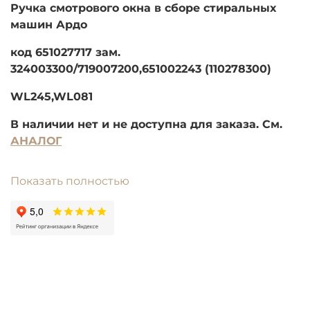
Ручка смотрового окна в сборе стиральных
машин Ардо
код 651027717 зам.
324003300/719007200,651002243 (110278300)
WL245,WL081
В наличии нет и не доступна для заказа. См.
АНАЛОГ
Показать полностью
Ручки и другой пластик для импортной техники
подбираются строго по модели. При
оформлении заказа пожалуйста заполните
строку "модель".