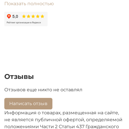
Показать полностью
614-08-30
Ручки и другой пластик для импортной техники
подбираются строго по модели. При
оформлении заказа пожалуйста заполните
строку "модель".
Отзывы
Отзывов еще никто не оставлял
Написать отзыв
Информация о товарах, размещенная на сайте,
не является публичной офертой, определяемой
положениями Части 2 Статьи 437 Гражданского