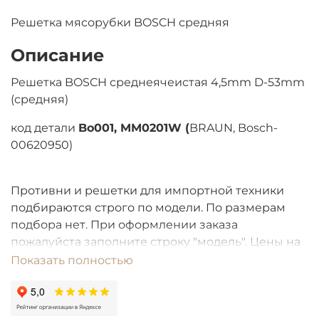
Решетка мясорубки BOSCH средняя
Описание
Решетка BOSCH среднеячеистая
4,5mm D-53mm
(средняя)
код детали
Bo001, MM0201W (
BRAUN, Bosch-
00620950)
Противни и решетки для импортной техники
подбираются строго по модели. По размерам
подбора нет. При оформлении заказа
пожалуйста заполните строку "модель". Цены на
товары со сроком поступления БОЛЕЕ ОДНОГО
Показать полностью
МЕСЯЦА подлежат перерасчету из-за высокой
волатильности валют.