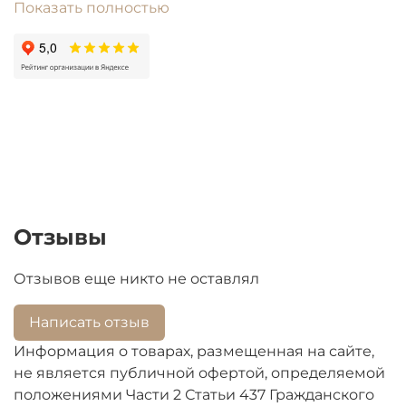
Показать полностью
Приобретая этот ребробойник б/у, Вы
получаете множество преимуществ. Во-
первых, это значительная экономия средств по
сравнению с новой деталью. Во-вторых,
использование бывшей в употреблении
продукции помогает сократить количество
отходов, что положительно влияет на
окружающую среду. Не упустите возможность
приобрести качественный товар по выгодной
цене!
Отзывы
Отзывов еще никто не оставлял
Написать отзыв
Информация о товарах, размещенная на сайте,
не является публичной офертой, определяемой
положениями Части 2 Статьи 437 Гражданского