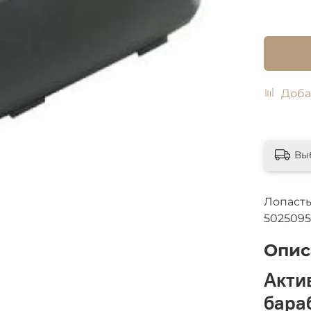
Доба
Вы
Лопаст
502509
Опис
Акти
бара