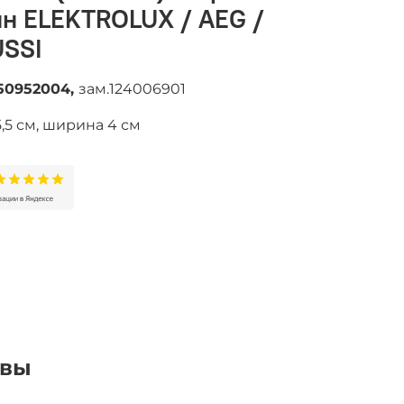
н ELEKTROLUX / AEG /
SSI
50952004,
зам.124006901
5,5 см, ширина 4 см
ывы