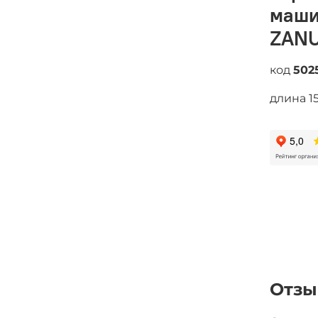
маши
ZANU
код
502
длина 1
Отз