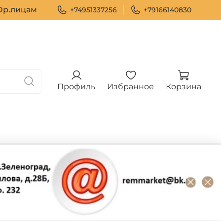
р.лицам
+74951337256
+79166140830
Профиль
Избранное
Корзина