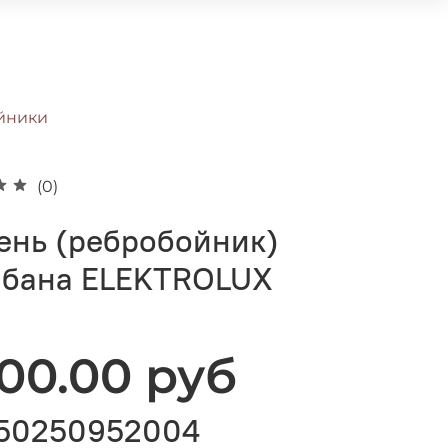
йники
(0)
ень (ребробойник)
абана ELEKTROLUX
800.00 руб
50250952004