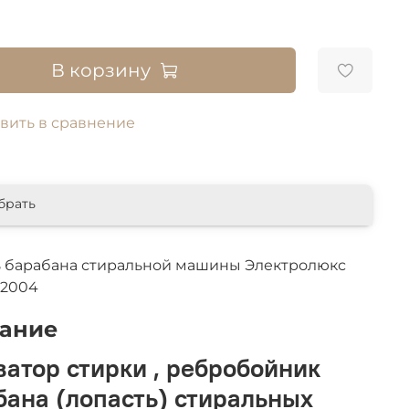
В корзину
вить в сравнение
брать
ь барабана стиральной машины Электролюкс
52004
ание
ватор стирки , ребробойник
бана (лопасть) стиральных