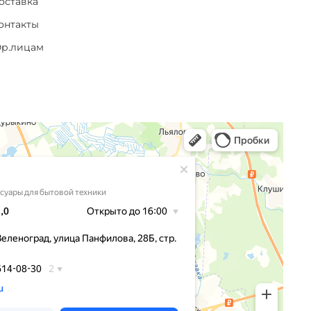
оставка
онтакты
р.лицам