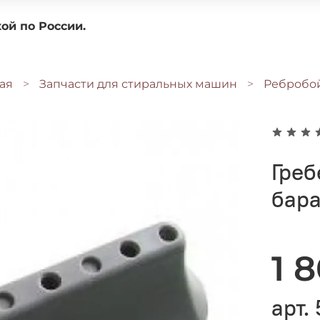
доставкой по России.
ая
Запчасти для стиральных машин
Ребробо
Греб
бар
1 
арт.