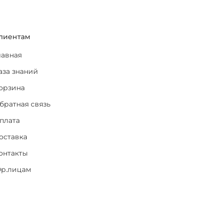
лиентам
лавная
аза знаний
орзина
братная связь
плата
оставка
онтакты
р.лицам