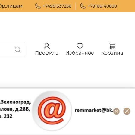
р.лицам
+74951337256
+79166140830
Профиль
Избранное
Корзина