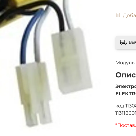
Доба
Вы
Модуль 
Опис
Электр
ELEKT
код 1130
11311860
*Постав