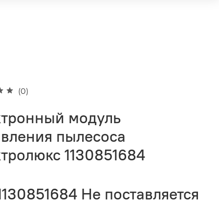
(0)
ктронный модуль
авления пылесоса
тролюкс 1130851684
1130851684
Не поставляется