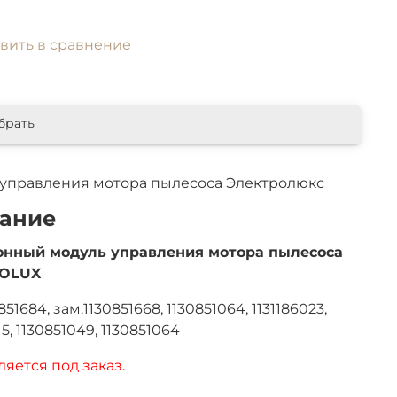
вить в сравнение
брать
управления мотора пылесоса Электролюкс
ание
онный модуль управления мотора пылесоса
ROLUX
851684, зам.1130851668, 1130851064, 1131186023,
15, 1130851049, 1130851064
ляется под заказ.