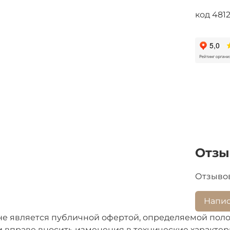
код 481
Отз
Отзывов
Напис
не является публичной офертой, определяемой поло
 вправе вносить изменения в технические характери