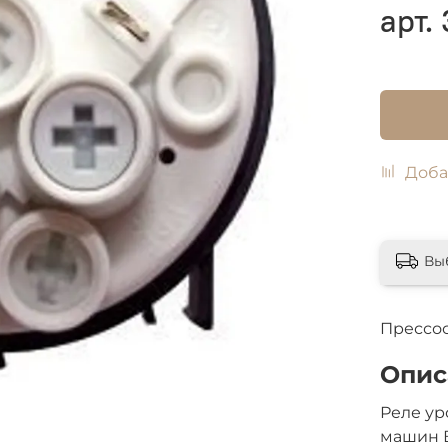
арт.
Доба
Вы
Прессос
Опис
Реле ур
машин 