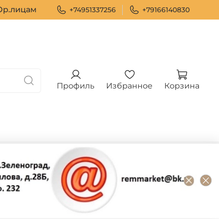
р.лицам
+74951337256
+79166140830
Профиль
Избранное
Корзина