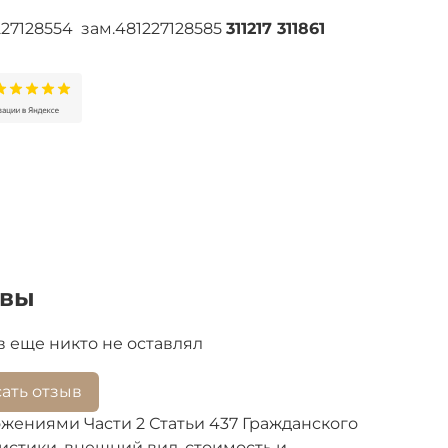
227128554 зам.481227128585
311217 311861
ывы
 еще никто не оставлял
ать отзыв
жениями Части 2 Статьи 437 Гражданского
стики, внешний вид, стоимость и