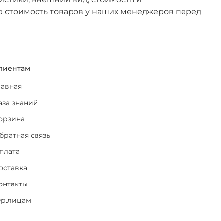
ю стоимость товаров у наших менеджеров перед
лиентам
лавная
аза знаний
орзина
братная связь
плата
оставка
онтакты
р.лицам