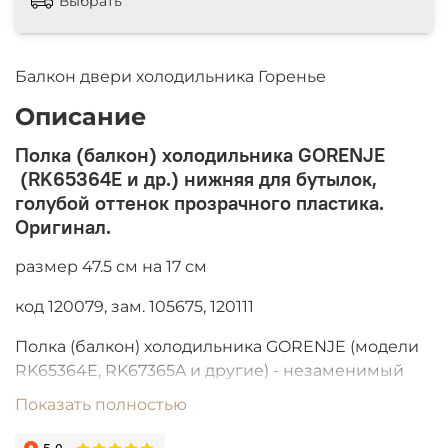
Выбрать
Балкон двери холодильника Горенье
Описание
Полка (балкон) холодильника GORENJE
(RK65364E и др.) нижняя для бутылок,
голубой оттенок прозрачного пластика.
Оригинал.
размер 47.5 см на 17 см
код 120079,
зам. 105675, 120111
Полка (балкон) холодильника GORENJE (модели
RK65364E, RK67365A и другие) - незаменимый
элемент для организации пространства в
Показать полностью
нижней части двери холодильника. Изготовлена
из высококачественного голубого оттенка