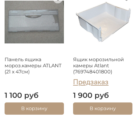
Панель ящика
Ящик морозильной
мороз.камеры ATLANT
камеры Atlant
(21 х 47см)
(769748401800)
Предзаказ
1 100 руб
1 900 руб
В корзину
В корзину