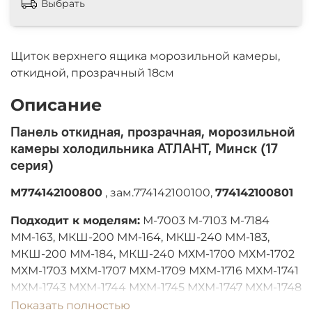
Выбрать
Щиток верхнего ящика морозильной камеры,
откидной, прозрачный 18см
Описание
Панель откидная, прозрачная, морозильной
камеры холодильника АТЛАНТ, Минск (17
серия)
M774142100800
, зам.774142100100,
774142100801
Подходит к моделям:
М-7003 М-7103 М-7184
ММ-163, МКШ-200 ММ-164, МКШ-240 ММ-183,
МКШ-200 ММ-184, МКШ-240 МХМ-1700 МХМ-1702
МХМ-1703 МХМ-1707 МХМ-1709 МХМ-1716 МХМ-1741
МХМ-1743 МХМ-1744 МХМ-1745 МХМ-1747 МХМ-1748
МХМ-1800 МХМ-1801 МХМ-1802 МХМ-1803
Показать полностью