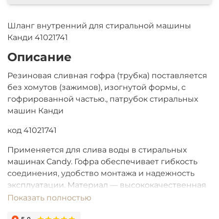
Шланг внутренний для стиральной машины
Канди 41021741
Описание
Резиновая сливная гофра (трубка) поставляется
без хомутов (зажимов), изогнутой формы, с
гофрированной частью.
, патрубок стиральных
машин Канди
код 41021741
Применяется для слива воды в стиральных
машинах Candy. Гофра обеспечивает гибкость
соединения, удобство монтажа и надежность
эксплуатации. Материал — высококачественная
резина, устойчивая к агрессивным средам и
Показать полностью
температурным колебаниям. Подходит для