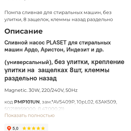
Помпа сливная для стиральных машин, без
улитки, 8 защелок, клеммы назад раздельно
Описание
Сливной насос PLASET для стиральных
машин Ардо, Аристон, Индезит и др.
без улитки, крепление
(универсальный),
улитки на защелках 8шт, клеммы
раздельно назад
Magnetic. 30W, 220/240V, 50Hz
код
PMP101UN
, зам.*AV5409P, 10pL02, 63AK509,
50218959000, (1.47.000.21)
Показать полностью
Производство PLASET (Италия)