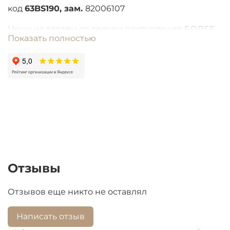
код
63BS190, зам.
82006107
Цены на товары со сроком поступления БОЛЕЕ
Показать полностью
ОДНОГО МЕСЯЦА подлежат перерасчету из-за
высокой волатильности валют.
Отзывы
Отзывов еще никто не оставлял
Написать отзыв