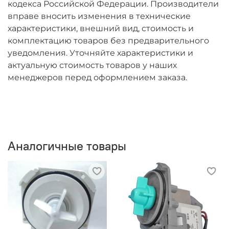
Electrolux модели:
EWF12108W,
кодекса Российской Федерации. Производители
EWF14108W
JLWM1201, JLWM1402,
вправе вносить изменения в технические
JLWM1603
AW1200W, AW1400W, BIW123W,
характеристики, внешний вид, стоимость и
AW1000W, AW1001W, AW1200W, AW1201W,
комплектацию товаров без предварительного
AW1260W, AW1400W, AW1401W, AW1460W,
уведомления. Уточняйте характеристики и
AW850W, BIW104W, BIW105W, BIW125W,
актуальную стоимость товаров у наших
BIW145W
менеджеров перед оформлением заказа.
Zanussi модели :
ZWF1421W, ZWF1621S, FA8023,
ZWF1840, ZWF1850 , F1045W, F1203W, F1245W,
FS1055W, FS1155W, FS1255S, FS1355W, FS1455W,
FS1555W, FX1165W, FX1265W, FX1365W, FX1465W,
Аналогичные товары
ZWF1010W, ZWF1020W, ZWF1217W, ZWF1220S,
ZWF1240W, ZWF1420W, ZWF1430S, ZWF1430W,
ZWF1440W, ZWF1450W, ZWF1630W, ZWF1640S ,
ZWF1640W, ZWF1650W, F1045W, FR1250W,
FR1450W, FS1255W, ZWF1010W, ZWF1011W,
ZWF1012W, ZWF1020W, ZWF1021W, ZWF1112W,
ZWF1210W, ZWF1211W, ZWF1217W, ZWF1218W,