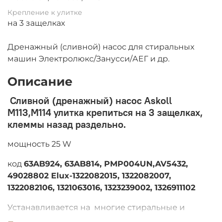
Крепление к улитке
на 3 защелках
Дренажный (сливной) насос для стиральных
машин Электролюкс/Занусси/АЕГ и др.
Описание
Сливной (дренажный) насос Askoll
M113,М114 улитка крепиться на 3 защелках,
клеммы назад раздельно.
мощность 25 W
код
63AB924,
63AB814, PMP004UN,AV5432,
49028802 Elux-1322082015, 1322082007,
1322082106, 1321063016, 1323239002, 1326911102
Устанавливается на многие стиральные и
сушильные машины Electrolux, AEG, Zanussi, и др.