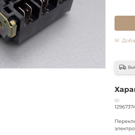
Доба
Вы
Хара
ID
1296737
Переклю
электро