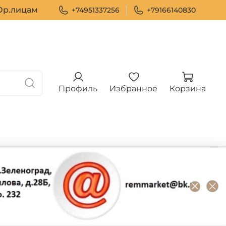
р.лицам
+74951337256
+79166140830
Профиль
Избранное
Корзина