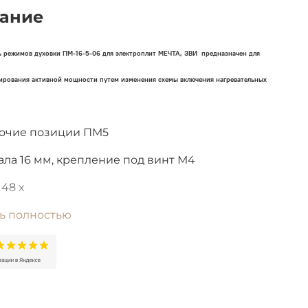
ание
ь режимов духовки ПМ-16-5-06 для электроплит МЕЧТА, ЗВИ предназначен для
лирования активной мощности путем изменения схемы включения нагревательных
бочие позиции ПМ5
ала 16 мм, крепление под винт М4
 48 х
220
ь полностью
дство г.Златоуст (Россия)
Регуляторы мощности Электроплит