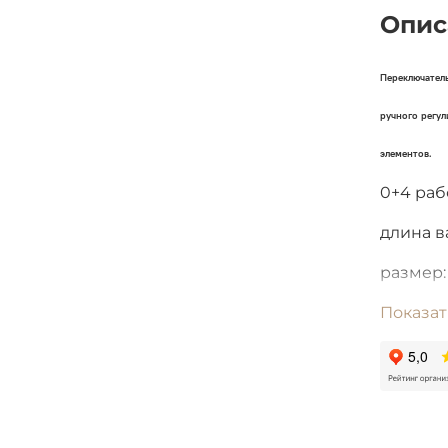
Опис
Переключател
ручного регу
элементов.
0+4 ра
длина в
размер:
Т 15016/
Показат
Произво
Статья: