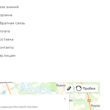
аза знаний
орзина
братная связь
плата
оставка
онтакты
р.лицам