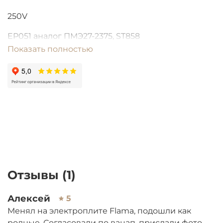
250V
EP051 аналог ПМЭ27-2375, ST858
Показать полностью
Статья:Регуляторы мощности Электроплит
Отзывы (1)
Алексей
5
Менял на электроплите Flama, подошли как
родные. Согласовали по вацап, прислали фото,