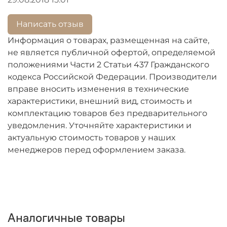
При оформлении заказа пожалуйста заполните
строку "модель".
Написать отзыв
Перед оформлением заказа, убедитесь,
Информация о товарах, размещенная на сайте,
пожалуйста, что не работает именно конфорка, а
не является публичной офертой, определяемой
не регулятор мощности.
положениями Части 2 Статьи 437 Гражданского
кодекса Российской Федерации. Производители
вправе вносить изменения в технические
характеристики, внешний вид, стоимость и
комплектацию товаров без предварительного
уведомления. Уточняйте характеристики и
актуальную стоимость товаров у наших
менеджеров перед оформлением заказа.
Аналогичные товары