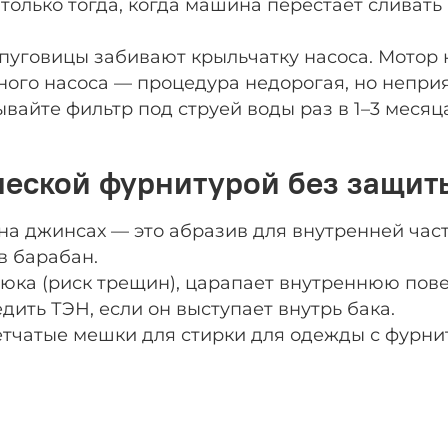
олько тогда, когда машина перестает сливать 
 пуговицы забивают крыльчатку насоса. Мотор 
ного насоса — процедура недорогая, но неприя
айте фильтр под струей воды раз в 1–3 месяца
ической фурнитурой без защит
на джинсах — это абразив для внутренней час
в барабан.
юка (риск трещин), царапает внутреннюю повер
дить ТЭН, если он выступает внутрь бака.
тчатые мешки для стирки для одежды с фурниту