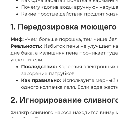
Как одна забытая монетка в кармане м
Почему «долив воды вручную» нарушае
Какие простые действия продлят жиз
1. Передозировка моющего
Миф:
«Чем больше порошка, тем чище бел
Реальность:
Избыток пены не улучшает ка
дне бака, а излишняя пена проникает туда
уплотнители.
Последствия:
Коррозия электронных к
засорение патрубков.
Как правильно:
Используйте мерный ко
одного колпачка геля. Если вода жестк
2. Игнорирование сливног
Фильтр сливного насоса находится внизу 