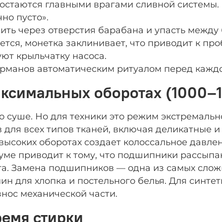
и остаются главными врагами сливной системы.
чно пусто».
ить через отверстия барабана и упасть между
ется, монетка заклинивает, что приводит к п
ют крыльчатку насоса.
рманов автоматическим ритуалом перед каждо
аксимальных оборотах (1000–
о суше. Но для техники это режим экстремальн
для всех типов тканей, включая деликатные и 
ысоких оборотах создает колоссальное давле
ме приводит к тому, что подшипники рассыпают
та. Замена подшипников — одна из самых слож
ин для хлопка и постельного белья. Для синте
знос механической части.
ремя стирки