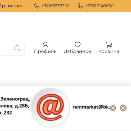
р.лицам
+74951337256
+79166140830
Профиль
Избранное
Корзина