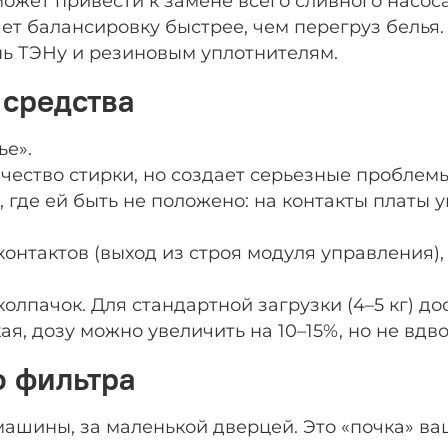
ожет привести к замене всего сливного насоса
т балансировку быстрее, чем перегруз белья.
нь ТЭНу и резиновым уплотнителям.
 средства
ье».
чество стирки, но создает серьезные проблем
, где ей быть не положено: на контакты платы
онтактов (выход из строя модуля управления),
лпачок. Для стандартной загрузки (4–5 кг) до
ая, дозу можно увеличить на 10–15%, но не вдво
о фильтра
машины, за маленькой дверцей. Это «почка» ва