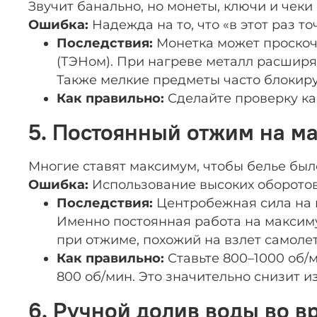
Звучит банально, но монеты, ключи и чек
Ошибка:
Надежда на то, что «в этот раз то
Последствия:
Монетка может проскоч
(ТЭНом). При нагреве металл расширя
Также мелкие предметы часто блокиру
Как правильно:
Сделайте проверку ка
5. Постоянный отжим на м
Многие ставят максимум, чтобы белье был
Ошибка:
Использование высоких оборотов 
Последствия:
Центробежная сила на в
Именно постоянная работа на максиму
при отжиме, похожий на взлет самоле
Как правильно:
Ставьте 800–1000 об/м
800 об/мин. Это значительно снизит и
6. Ручной долив воды во в