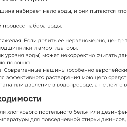
шина набирает мало воды, и они пытаются «пом
 процесс набора воды.
тяжелая. Если долить её неравномерно, центр 
 подшипники и амортизаторы.
ик уровня воды) может некорректно считать да
ию порошка.
. Современные машины (особенно европейские б
ля эффективного растворения моющего средств
пана или давление в водопроводе, а не лейте 
бходимости
ля хлопкового постельного белья или дезинфе
пературы для повседневной стирки джинсов, 