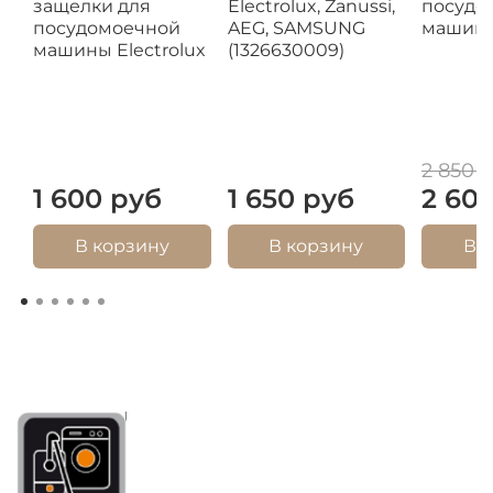
защелки для
Electrolux, Zanussi,
посудо
посудомоечной
AEG, SAMSUNG
машин
машины Electrolux
(1326630009)
2 850 
1 600 руб
1 650 руб
2 60
В корзину
В корзину
В 