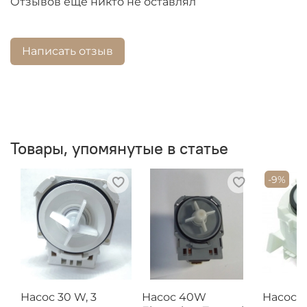
Отзывов еще никто не оставлял
Написать отзыв
Товары, упомянутые в статье
-9%
Насос 30 W, 3
Насос 40W
Насос 