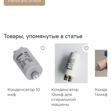
Написать отзыв
Товары, упомянутые в статье
Конденсатор 10
Конденсатор
Конден
мкф
12мкф для
14мкф
стиральной
машины