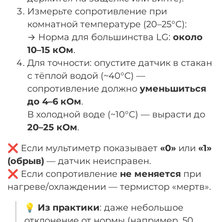
Измерьте сопротивление при
комнатной температуре (20–25°C):
→ Норма для большинства LG:
около
10–15 кОм
.
Для точности: опустите датчик в стакан
с тёплой водой (~40°C) —
сопротивление должно
уменьшиться
до 4–6 кОм
.
В холодной воде (~10°C) — вырасти до
20–25 кОм
.
❌ Если мультиметр показывает
«0»
или
«1»
(обрыв)
— датчик неисправен.
❌ Если сопротивление
не меняется
при
нагреве/охлаждении — термистор «мертв».
💡
Из практики
: даже небольшое
отклонение от нормы (например, 50