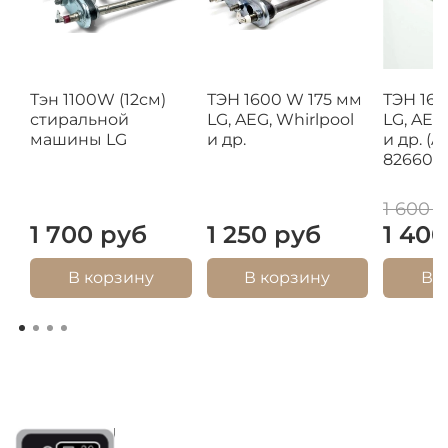
Тэн 1100W (12см)
ТЭН 1600 W 175 мм
ТЭН 160
стиральной
LG, AEG, Whirlpool
LG, AEG
машины LG
и др.
и др. (A
826606
1 600 
1 700 руб
1 250 руб
1 40
В корзину
В корзину
В 